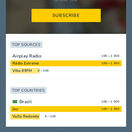
IN JUNE, 2026
SUBSCRIBE
TOP SOURCES
Airplay Radio
100—1 000
Rádio Extreme
100—1 000
Vibe 89FM
0—100
TOP COUNTRIES
Brazil
100—1 000
Jau
100—1 000
Volta Redonda
0—100