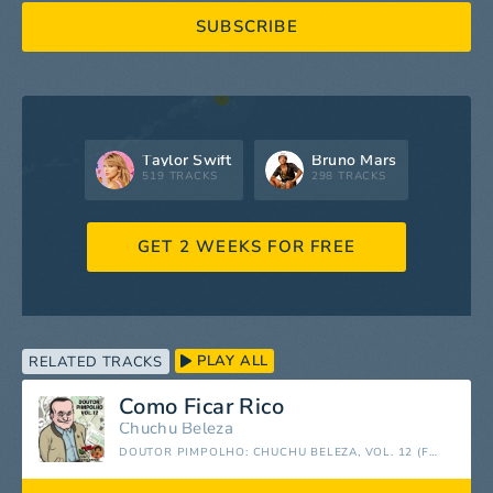
SUBSCRIBE
Taylor Swift
Bruno Mars
519 TRACKS
298 TRACKS
GET 2 WEEKS FOR FREE
PLAY ALL
RELATED TRACKS
Como Ficar Rico
Chuchu Beleza
DOUTOR PIMPOLHO: CHUCHU BELEZA, VOL. 12 (FEAT. DOUTOR PIMPOLHO & FELIPE XAVIER)