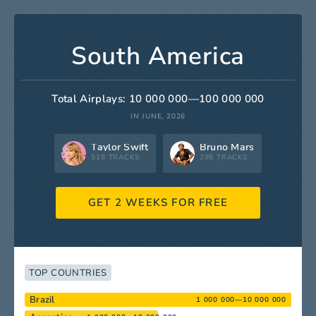
South America
Total Airplays: 10 000 000—100 000 000
IN JUNE, 2026
Taylor Swift
Bruno Mars
519 TRACKS
298 TRACKS
GET 2 WEEKS FOR FREE
TOP COUNTRIES
Brazil
1 000 000—10 000 000