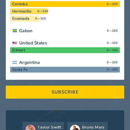
Cordoba
0—100
Hermosillo
0—100
Ensenada
0—100
Gabon
0—100
United States
0—100
Elkhart
0—100
Argentina
0—100
Santa Fe
0—100
SUBSCRIBE
Taylor Swift
Bruno Mars