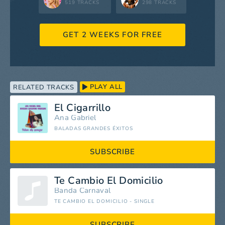
519 TRACKS
298 TRACKS
GET 2 WEEKS FOR FREE
PLAY ALL
RELATED TRACKS
El Cigarrillo
Ana Gabriel
BALADAS GRANDES ÉXITOS
SUBSCRIBE
Te Cambio El Domicilio
Banda Carnaval
TE CAMBIO EL DOMICILIO - SINGLE
SUBSCRIBE