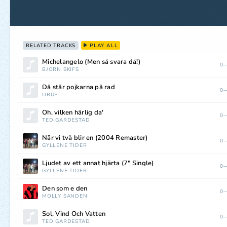
RELATED TRACKS
PLAY ALL
Michelangelo (Men så svara då!)
0—
BJÖRN SKIFS
Då står pojkarna på rad
0—
ORUP
Oh, vilken härlig da'
0—
TED GÄRDESTAD
När vi två blir en (2004 Remaster)
0—
GYLLENE TIDER
Ljudet av ett annat hjärta (7" Single)
0—
GYLLENE TIDER
Den som e den
0—
MOLLY SANDÉN
Sol, Vind Och Vatten
0—
TED GÄRDESTAD