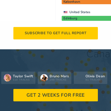
København
United States
Edinburg
SUBSCRIBE TO GET FULL REPORT
Taylor Swift
Bruno Mars
Olivia Dean
519 TRACKS
298 TRACKS
81 TRACKS
GET 2 WEEKS FOR FREE