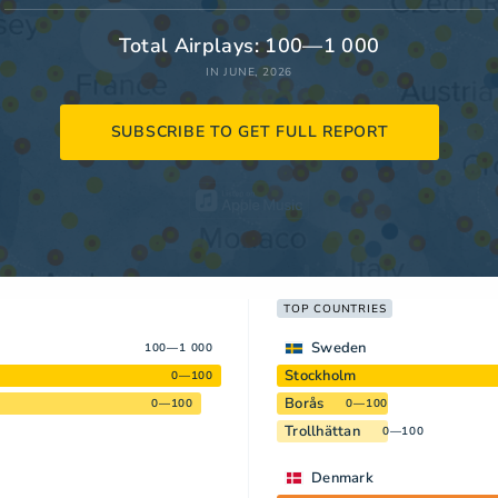
Total Airplays: 100—1 000
IN JUNE, 2026
SUBSCRIBE TO GET FULL REPORT
TOP COUNTRIES
Sweden
100—1 000
Stockholm
0—100
Borås
0—100
0—100
Trollhättan
0—100
Denmark