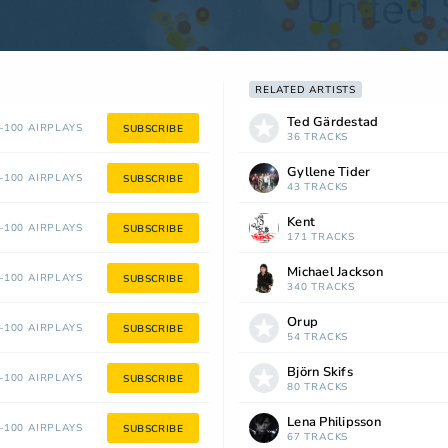
RELATED ARTISTS
Ted Gärdestad
100 AIRPLAYS
SUBSCRIBE
36 TRACKS
Gyllene Tider
100 AIRPLAYS
SUBSCRIBE
43 TRACKS
Kent
100 AIRPLAYS
SUBSCRIBE
171 TRACKS
Michael Jackson
100 AIRPLAYS
SUBSCRIBE
340 TRACKS
Orup
100 AIRPLAYS
SUBSCRIBE
54 TRACKS
Björn Skifs
100 AIRPLAYS
SUBSCRIBE
80 TRACKS
Lena Philipsson
100 AIRPLAYS
SUBSCRIBE
67 TRACKS