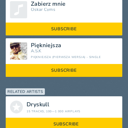
Zabierz mnie
Oskar Cyms
SUBSCRIBE
Piękniejsza
A.S.K
PIĘKNIEJSZA (PIERWSZA WERSJA) - SINGLE
SUBSCRIBE
RELATED ARTISTS
Dryskull
15 TRACKS
, 100—1 000 AIRPLAYS
SUBSCRIBE