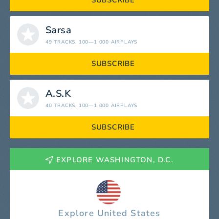
SUBSCRIBE
Sarsa
49 TRACKS
, 100—1 000 AIRPLAYS
SUBSCRIBE
A.S.K
40 TRACKS
, 100—1 000 AIRPLAYS
SUBSCRIBE
EXPLORE WASHINGTON, D.C.
Explore United States