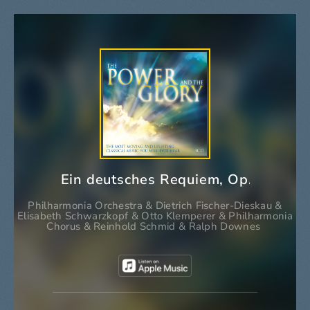
Ein deutsches Requiem, Op. 45: III. 
Philharmonia Orchestra
&
Dietrich Fischer-Dieskau
&
Elisabeth Schwarzkopf
&
Otto Klemperer
&
Philharmonia
Chorus
&
Reinhold Schmid
&
Ralph Downes