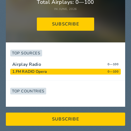
Total Airplays: 0—100
IN JUNE, 2026
SUBSCRIBE
TOP SOURCES
Airplay Radio
0—100
1.FM RADIO Opera
0—100
TOP COUNTRIES
SUBSCRIBE