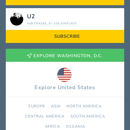
U2
548 TRACKS
, 0—100 AIRPLAYS
SUBSCRIBE
EXPLORE WASHINGTON, D.C.
Explore United States
EUROPE
ASIA
NORTH AMERICA
СENTRAL AMERICA
SOUTH AMERICA
AFRICA
OCEANIA