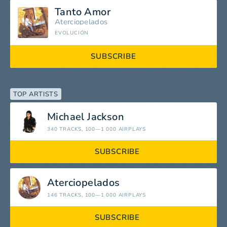
Tanto Amor
Aterciopelados
EVOLUCIÓN
SUBSCRIBE
TOP ARTISTS
Michael Jackson
340 TRACKS
, 100—1 000 AIRPLAYS
SUBSCRIBE
Aterciopelados
146 TRACKS
, 100—1 000 AIRPLAYS
SUBSCRIBE