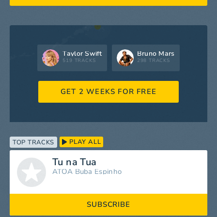
Taylor Swift
Bruno Mars
519 TRACKS
298 TRACKS
GET 2 WEEKS FOR FREE
PLAY ALL
TOP TRACKS
Tu na Tua
ÁTOA
Buba Espinho
SUBSCRIBE