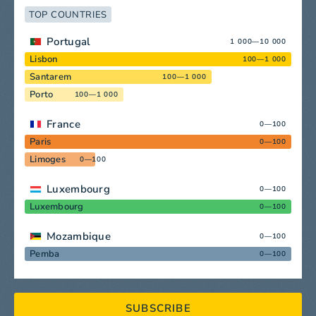
TOP COUNTRIES
Portugal
1 000—10 000
Lisbon
100—1 000
Santarem
100—1 000
Porto
100—1 000
France
0—100
Paris
0—100
Limoges
0—100
Luxembourg
0—100
Luxembourg
0—100
Mozambique
0—100
Pemba
0—100
SUBSCRIBE