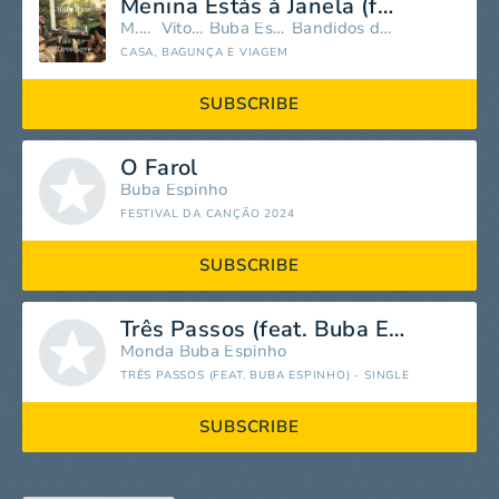
Menina Estás à Janela (feat. Vitorino) [ao vivo no Coliseu dos Recreios]
M.A.D.
Vitorino
Buba Espinho
Bandidos do Cante
CASA, BAGUNÇA E VIAGEM
SUBSCRIBE
O Farol
Buba Espinho
FESTIVAL DA CANÇÃO 2024
SUBSCRIBE
Três Passos (feat. Buba Espinho)
Monda
Buba Espinho
TRÊS PASSOS (FEAT. BUBA ESPINHO) - SINGLE
SUBSCRIBE