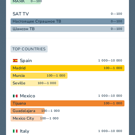
МАЯК
0—100
SAT TV
0—100
Настоящее Страшное ТВ
0—100
Шансон ТВ
0—100
TOP COUNTRIES
Spain
1 000—10 000
Madrid
100—1 000
Murcia
100—1 000
Seville
100—1 000
Mexico
1 000—10 000
Tijuana
100—1 000
Guadalajara
100—1 000
Mexico City
100—1 000
Italy
1 000—10 000