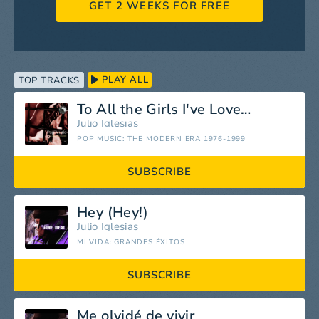
GET 2 WEEKS FOR FREE
PLAY ALL
TOP TRACKS
To All the Girls I've Loved Before
Julio Iglesias
POP MUSIC: THE MODERN ERA 1976-1999
SUBSCRIBE
Hey (Hey!)
Julio Iglesias
MI VIDA: GRANDES ÉXITOS
SUBSCRIBE
Me olvidé de vivir