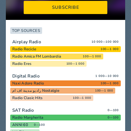
SUBSCRIBE
TOP SOURCES
Airplay Radio
10 000—100 000
Radio Recicle
100—1 000
Radio Amica FM Lombardia
100—1 000
Radio Eres
100—1 000
Digital Radio
1 000—10 000
Naxi Adore Radio
100—1 000
راديو مدينة اف ام Nostalgie
100—1 000
Radio Clasic Hits
100—1 000
SAT Radio
0—100
Radio Margherita
0—100
ANNI 60
0—100