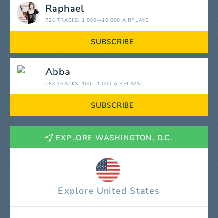
Raphael
728 TRACKS
, 1 000—10 000 AIRPLAYS
SUBSCRIBE
Abba
158 TRACKS
, 100—1 000 AIRPLAYS
SUBSCRIBE
EXPLORE WASHINGTON, D.C.
Explore United States