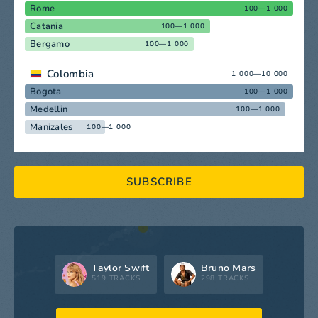
Rome
100—1 000
Catania
100—1 000
Bergamo
100—1 000
Colombia
1 000—10 000
Bogota
100—1 000
Medellin
100—1 000
Manizales
100—1 000
SUBSCRIBE
Taylor Swift
Bruno Mars
519 TRACKS
298 TRACKS