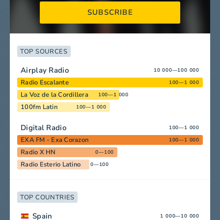
SUBSCRIBE
TOP SOURCES
Airplay Radio
10 000—100 000
Radio Escalante
100—1 000
La Voz de la Cordillera
100—1 000
100fm Latin
100—1 000
Digital Radio
100—1 000
EXA FM - Exa Corazon
100—1 000
Radio X HN
0—100
Radio Esterio Latino
0—100
TOP COUNTRIES
Spain
1 000—10 000