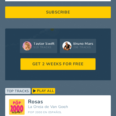
SUBSCRIBE
Taylor Swift
Bruno Mars
519 TRACKS
298 TRACKS
GET 2 WEEKS FOR FREE
PLAY ALL
TOP TRACKS
Rosas
La Oreja de Van Gogh
POP 2000 EN ESPAÑOL