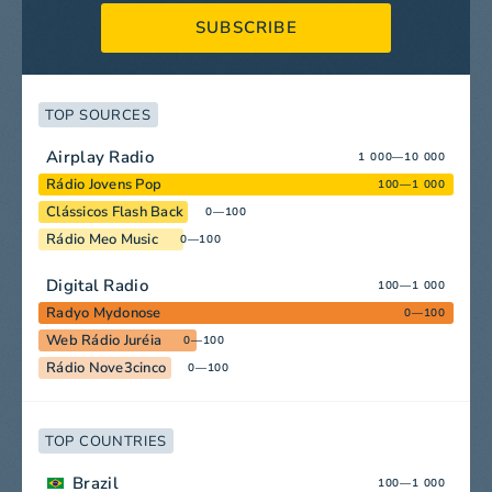
SUBSCRIBE
TOP SOURCES
Airplay Radio
1 000—10 000
Rádio Jovens Pop
100—1 000
Clássicos Flash Back
0—100
Rádio Meo Music
0—100
Digital Radio
100—1 000
Radyo Mydonose
0—100
Web Rádio Juréia
0—100
Rádio Nove3cinco
0—100
TOP COUNTRIES
Brazil
100—1 000