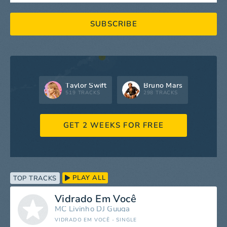
SUBSCRIBE
Taylor Swift
Bruno Mars
519 TRACKS
298 TRACKS
GET 2 WEEKS FOR FREE
PLAY ALL
TOP TRACKS
Vidrado Em Você
MC Livinho
DJ Guuga
VIDRADO EM VOCÊ - SINGLE