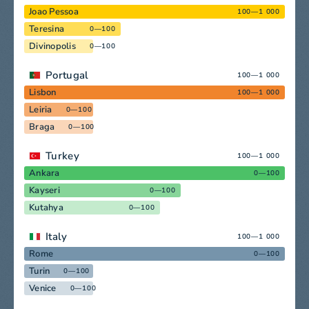
Joao Pessoa
100—1 000
Teresina
0—100
Divinopolis
0—100
Portugal
100—1 000
Lisbon
100—1 000
Leiria
0—100
Braga
0—100
Turkey
100—1 000
Ankara
0—100
Kayseri
0—100
Kutahya
0—100
Italy
100—1 000
Rome
0—100
Turin
0—100
Venice
0—100