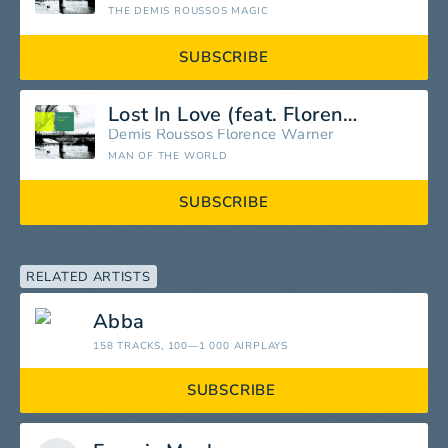
THE DEMIS ROUSSOS MAGIC
SUBSCRIBE
Lost In Love (feat. Florence Warner)
Demis Roussos
Florence Warner
MAN OF THE WORLD
SUBSCRIBE
RELATED ARTISTS
Abba
158 TRACKS
, 100—1 000 AIRPLAYS
SUBSCRIBE