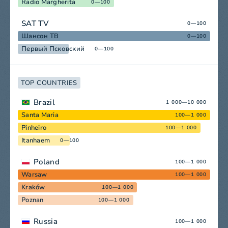
Radio Margherita
0—100
SAT TV
0—100
Шансон ТВ
0—100
Первый Псковский
0—100
TOP COUNTRIES
Brazil
1 000—10 000
Santa Maria
100—1 000
Pinheiro
100—1 000
Itanhaem
0—100
Poland
100—1 000
Warsaw
100—1 000
Kraków
100—1 000
Poznan
100—1 000
Russia
100—1 000