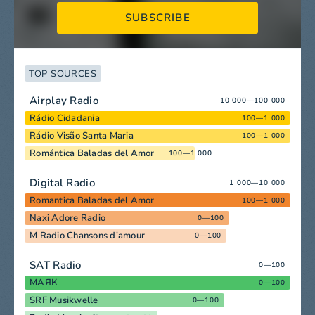
SUBSCRIBE
TOP SOURCES
Airplay Radio
10 000—100 000
Rádio Cidadania
100—1 000
Rádio Visão Santa Maria
100—1 000
Romántica Baladas del Amor
100—1 000
Digital Radio
1 000—10 000
Romantica Baladas del Amor
100—1 000
Naxi Adore Radio
0—100
M Radio Chansons d'amour
0—100
SAT Radio
0—100
МАЯК
0—100
SRF Musikwelle
0—100