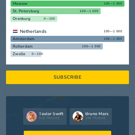
Moscow
100—1 000
St. Petersburg
100—1 000
Orenburg
0—100
Netherlands
100—1 000
Amsterdam
100—1 000
Rotterdam
100—1 000
Zwolle
0—100
SUBSCRIBE
Taylor Swift
Bruno Mars
519 TRACKS
298 TRACKS