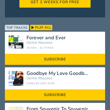
GET 2 WEEKS FOR FREE
PLAY ALL
TOP TRACKS
Forever and Ever
Demis Roussos
30 ANS - 30 TITRES
SUBSCRIBE
Goodbye My Love Goodbye
Demis Roussos
FOREVER AND EVER
SUBSCRIBE
From Souvenir To Souvenir